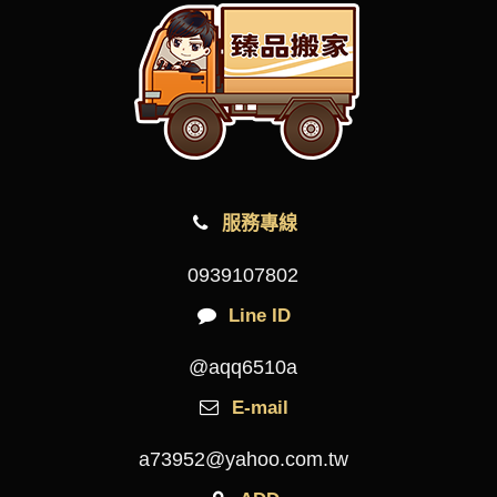
服務專線
0939107802
Line ID
@aqq6510a
E-mail
a73952@yahoo.com.tw